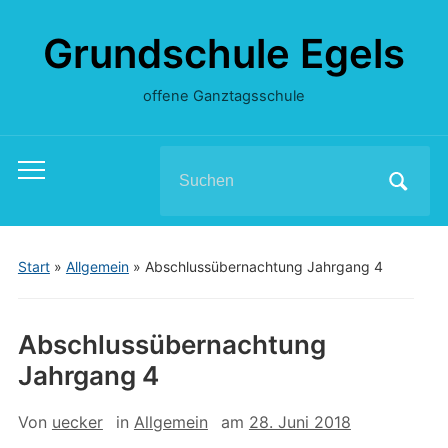
Grundschule Egels
offene Ganztagsschule
Search
Toggle
for:
mobile
menu
Start
»
Allgemein
»
Abschlussübernachtung Jahrgang 4
Abschlussübernachtung
Jahrgang 4
Von
uecker
in
Allgemein
am
28. Juni 2018