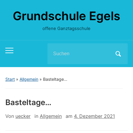
Grundschule Egels
offene Ganztagsschule
Search
Toggle
for:
mobile
menu
Start
»
Allgemein
»
Basteltage…
Basteltage…
Von
uecker
in
Allgemein
am
4. Dezember 2021