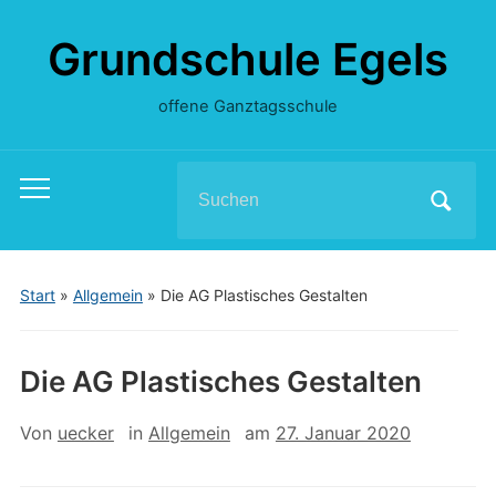
Grundschule Egels
offene Ganztagsschule
Search
Toggle
for:
mobile
menu
Start
»
Allgemein
»
Die AG Plastisches Gestalten
Die AG Plastisches Gestalten
Von
uecker
in
Allgemein
am
27. Januar 2020