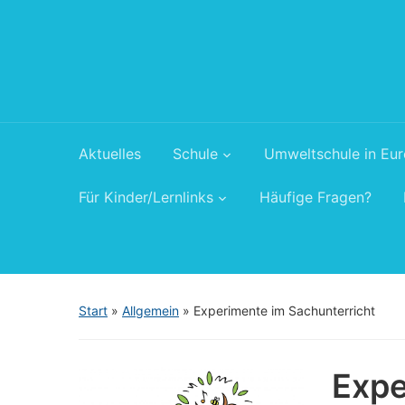
Aktuelles
Schule
Umweltschule in Eu
Für Kinder/Lernlinks
Häufige Fragen?
Start
»
Allgemein
»
Experimente im Sachunterricht
Expe