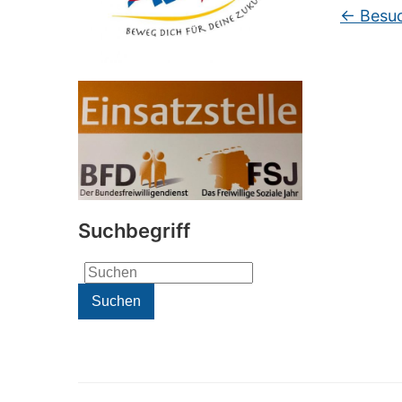
←
Besuc
Suchbegriff
Search
for:
Suchen