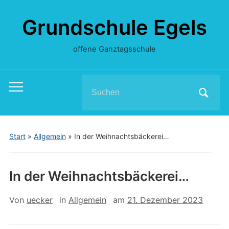
Grundschule Egels
offene Ganztagsschule
Search
Toggle
for:
mobile
menu
Start
»
Allgemein
»
In der Weihnachtsbäckerei…
In der Weihnachtsbäckerei…
Von
uecker
in
Allgemein
am
21. Dezember 2023