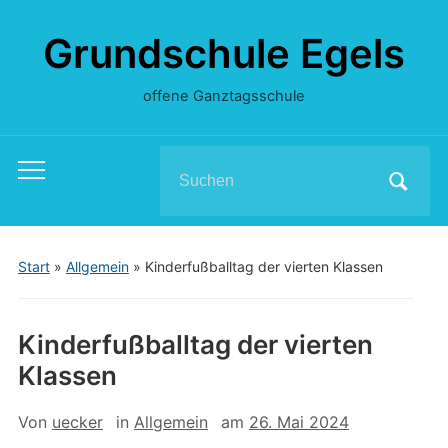
Grundschule Egels
offene Ganztagsschule
Search
Toggle
for:
mobile
menu
Start
»
Allgemein
»
Kinderfußballtag der vierten Klassen
Kinderfußballtag der vierten
Klassen
Von
uecker
in
Allgemein
am
26. Mai 2024