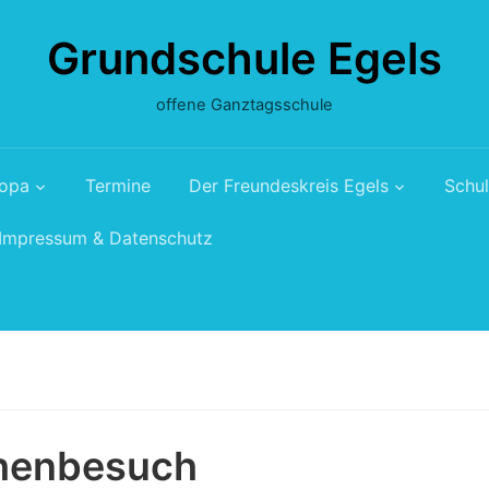
Grundschule Egels
offene Ganztagsschule
ropa
Termine
Der Freundeskreis Egels
Schul
Impressum & Datenschutz
henbesuch