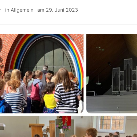
r
in
Allgemein
am
29. Juni 2023