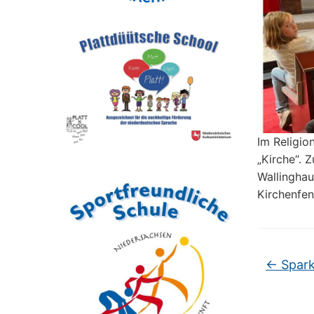
Im Religio
„Kirche“. 
Wallinghau
Kirchenfen
←
Spark