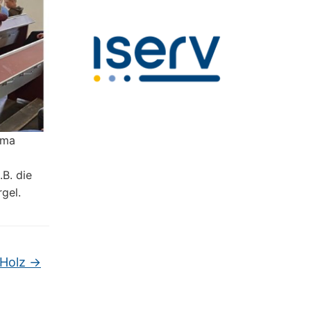
ema
.B. die
gel.
 Holz
→