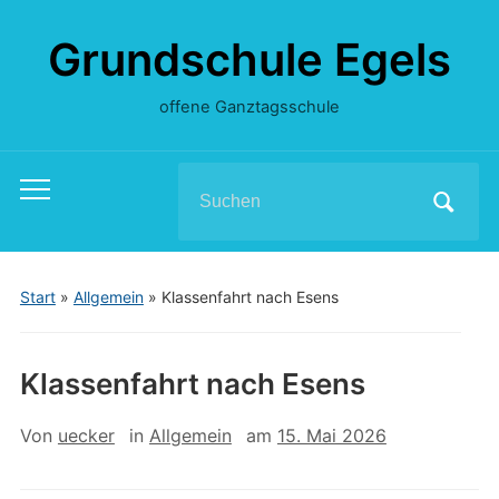
Grundschule Egels
offene Ganztagsschule
Search
Toggle
for:
mobile
menu
Start
»
Allgemein
»
Klassenfahrt nach Esens
Klassenfahrt nach Esens
Von
uecker
in
Allgemein
am
15. Mai 2026