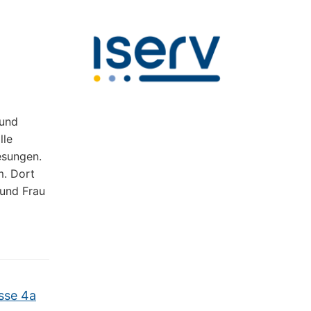
-und
lle
esungen.
. Dort
 und Frau
sse 4a