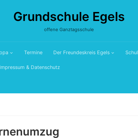
Grundschule Egels
offene Ganztagsschule
ropa
Termine
Der Freundeskreis Egels
Schul
Impressum & Datenschutz
ernenumzug