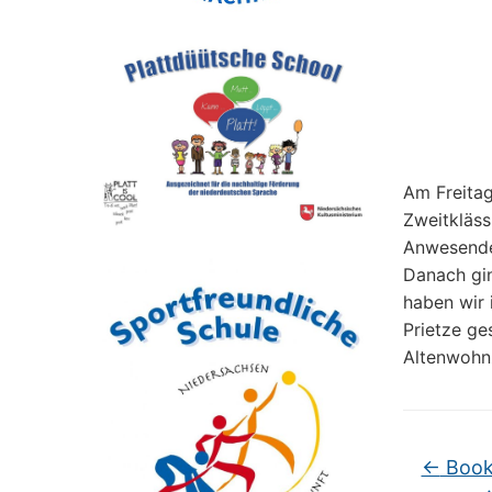
Am Freitag
Zweitkläss
Anwesende
Danach gi
haben wir 
Prietze ge
Altenwohnz
←
Book 