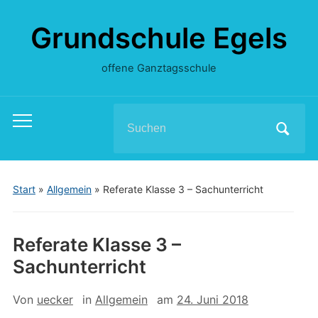
Grundschule Egels
offene Ganztagsschule
Search
Toggle
for:
mobile
menu
Start
»
Allgemein
»
Referate Klasse 3 – Sachunterricht
Referate Klasse 3 –
Sachunterricht
Von
uecker
in
Allgemein
am
24. Juni 2018