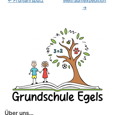
←
Frühjahrsputz
Weltraumexpedition
→
Über uns…