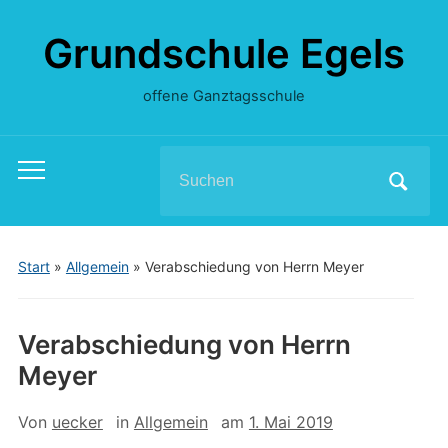
Grundschule Egels
offene Ganztagsschule
Search
Toggle
for:
mobile
menu
Start
»
Allgemein
»
Verabschiedung von Herrn Meyer
Verabschiedung von Herrn
Meyer
Von
uecker
in
Allgemein
am
1. Mai 2019