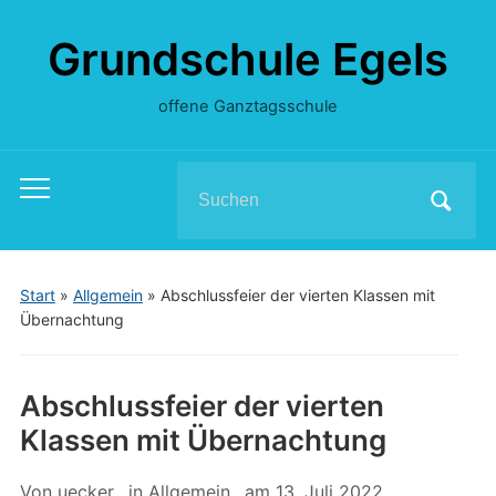
Grundschule Egels
offene Ganztagsschule
Search
Toggle
for:
mobile
menu
Start
»
Allgemein
»
Abschlussfeier der vierten Klassen mit
Übernachtung
Abschlussfeier der vierten
Klassen mit Übernachtung
Von
uecker
in
Allgemein
am
13. Juli 2022