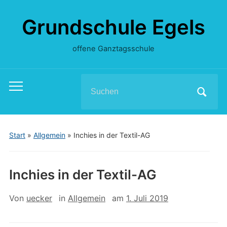
Grundschule Egels
offene Ganztagsschule
Search
Toggle
for:
mobile
menu
Start
»
Allgemein
»
Inchies in der Textil-AG
Inchies in der Textil-AG
Von
uecker
in
Allgemein
am
1. Juli 2019