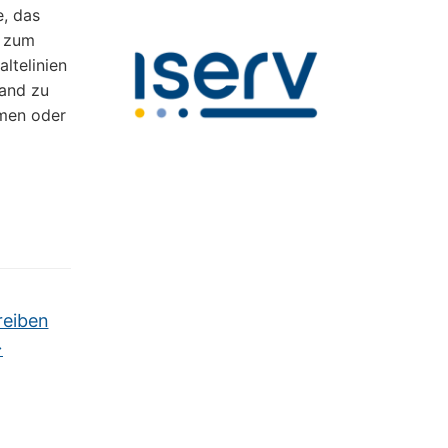
e, das
n zum
ltelinien
tand zu
mmen oder
reiben
→