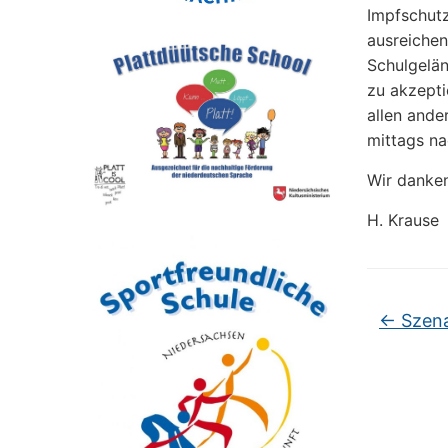
Impfschutz
ausreichen
Schulgelän
zu akzepti
allen ande
mittags na
Wir danken
H. Krause
←
Szena