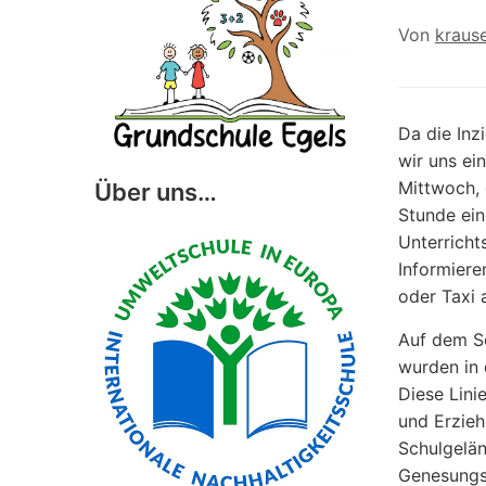
Von
kraus
Da die Inz
wir uns ei
Mittwoch, 
Über uns…
Stunde ein
Unterricht
Informiere
oder Taxi 
Auf dem Sc
wurden in
Diese Linie
und Erzieh
Schulgelän
Genesungs