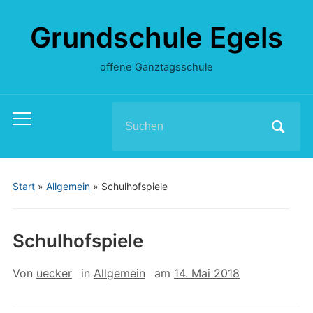
Grundschule Egels
offene Ganztagsschule
Search
Toggle
for:
mobile
menu
Start
»
Allgemein
»
Schulhofspiele
Schulhofspiele
Von
uecker
in
Allgemein
am
14. Mai 2018