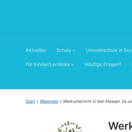
Aktuelles
Schule
Umweltschule in Eu
Für Kinder/Lernlinks
Häufige Fragen?
Start
»
Allgemein
»
Werkunterricht in den Klassen 3a u
Werk