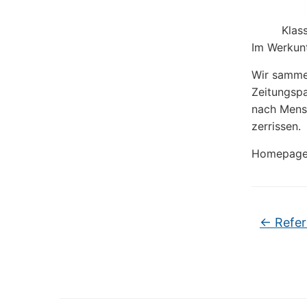
Klas
Im Werkunt
Wir sammel
Zeitungspa
nach Mensc
zerrissen.
Homepage-
←
Refer