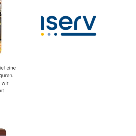
el eine
guren.
 wir
it