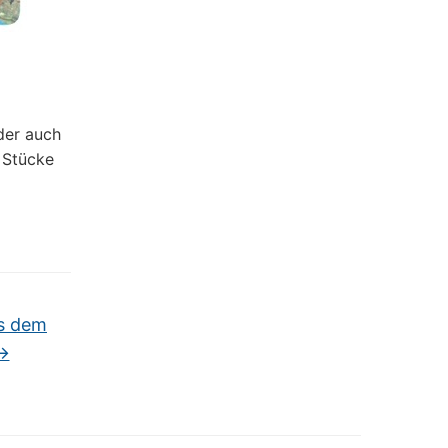
der auch
 Stücke
s dem
→